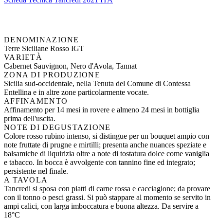
DENOMINAZIONE
Terre Siciliane Rosso IGT
VARIETÀ
Cabernet Sauvignon, Nero d'Avola, Tannat
ZONA DI PRODUZIONE
Sicilia sud-occidentale, nella Tenuta del Comune di Contessa
Entellina e in altre zone particolarmente vocate.
AFFINAMENTO
Affinamento per 14 mesi in rovere e almeno 24 mesi in bottiglia
prima dell'uscita.
NOTE DI DEGUSTAZIONE
Colore rosso rubino intenso, si distingue per un bouquet ampio con
note fruttate di prugne e mirtilli; presenta anche nuances speziate e
balsamiche di liquirizia oltre a note di tostatura dolce come vaniglia
e tabacco. In bocca è avvolgente con tannino fine ed integrato;
persistente nel finale.
A TAVOLA
Tancredi si sposa con piatti di carne rossa e cacciagione; da provare
con il tonno o pesci grassi. Si può stappare al momento se servito in
ampi calici, con larga imboccatura e buona altezza. Da servire a
18°C