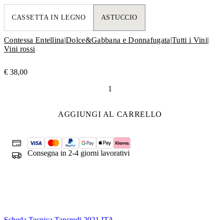
CASSETTA IN LEGNO
ASTUCCIO
Contessa Entellina
|
Dolce&Gabbana e Donnafugata
|
Tutti i Vini
|
Vini rossi
€
38,00
Tancredi
Dolce&Gabbana
e
AGGIUNGI AL CARRELLO
Donnafugata
quantità
Consegna in 2-4 giorni lavorativi
Scheda Tecnica Tancredi 2021 ITA