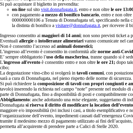
Si può acquistare il biglietto in prevendita:
on-line
sul sito
visit.donnafugata.it
, entro e non oltre
le ore 13:0
con pagamento
a mezzo di bonifico bancario
, entro e non oltre
000000000106 a Tenuta di Donnafugata srl, specificando nella 
la distinta di bonifico a
visitare@donnafugata.it
, per ricevere il b
Ingresso consentito ai
maggiori di 14 anni
; non sono previsti ticket a p
Eventuali
allergie
o
intolleranze
alimentari
vanno comunicate nel cam
Non è consentito l’accesso ad
animali domestici;
L’ingresso all’evento è consentito in conformità alle
norme anti-Covid
E’ sempre obbligatorio l’
uso della mascherina
, tranne quando si è sed
L'
ingresso all'evento
è consentito entro e non oltre
le ore 21;
dopo tale
cibo;
La degustazione vino-cibo si svolgerà in
tavoli comuni
, con postazione
sarà a cura di Donnafugata, nel pieno rispetto delle norme di sicurezza.
Si può richiedere la
composizione di tavoli con propri congiunti e a
tavolo) inserendo la richiesta nel campo “note” presente nel modulo di a
parte di Donnafugata, fino a disponibilità di posti e compatibilmente con 
Abbigliamento
: anche adottando una
mise
elegante, suggeriamo di ind
Donnafugata
si riserva il diritto di modificare la location dell’evento
maggiore e/o impossibilità (ivi inclusi i casi, a titolo esemplificativo 
l’organizzazione dell’evento, impedimenti causati dall’emergenza Covid-19
tramite il medesimo mezzo di pagamento utilizzato ai fini dell’acquisto, 
permetta all’acquirente di prendere parte a Calici di Stelle 2020.