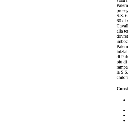
vostra
Palerm
proseg
S.S. 6
60 di 
Cavall
alla t
dovret
imbocc
Palerm
inizia
di Pal
più di
rampa 
la S.S
chilo
Consi