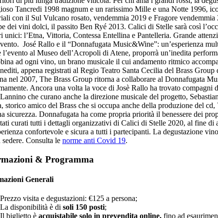
ritori di più lunga tradizione viticola.
Per chi ama i grandi rossi, la deg
ioso Tancredi 1998 magnum e un rarissimo Mille e una Notte 1996, ico
oriali con il Sul Vulcano rosato, vendemmia 2019 e Fragore vendemmia 2
pe dei vini dolci, il passito Ben Ryé 2013.
Calici di Stelle sarà così l’o
ori unici: l’Etna, Vittoria, Contessa Entellina e Pantelleria. Grande atte
evento.
José Rallo e il “Donnafugata Music&Wine”: un’esperienza mult
 l’evento al Museo dell’Acropoli di Atene, proporrà un’inedita perfo
bina ad ogni vino, un brano musicale il cui andamento ritmico accompa
inediti, appena registrati al Regio Teatro Santa Cecilia del Brass Group
ana nel 2007, The Brass Group ritorna a collaborare al Donnafugata Mu
mamente. Ancora una volta la voce di Josè Rallo ha trovato compagni di
Lannino che curano anche la direzione musicale del progetto, Sebastian
, storico amico del Brass che si occupa anche della produzione del 
na sicurezza.
Donnafugata ha come propria priorità il benessere dei propri
tati curati tutti i dettagli organizzativi di Calici di Stelle 2020, al fine d
erienza confortevole e sicura a tutti i partecipanti. La degustazione vino
a sedere. Consulta le
norme anti Covid 19
.
rmazioni & Programma
mazioni Generali
Prezzo visita e degustazioni: €125 a persona;
La disponibilità è di
soli 150 posti
;
Il biglietto è
acquistabile solo in prevendita online
,
fino ad esaurimen