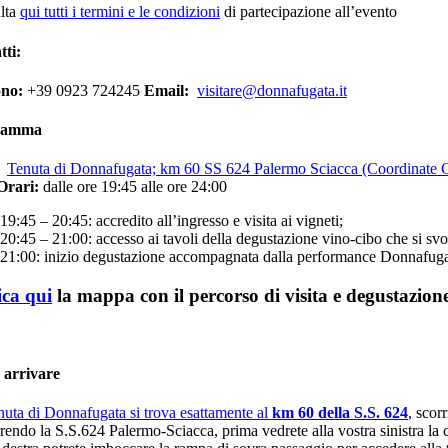
lta
qui tutti i termini e le condizioni
di partecipazione all’evento
tti:
ono:
+39 0923 724245
Email:
visitare@donnafugata.it
ramma
:
Tenuta di Donnafugata; km 60 SS 624 Palermo Sciacca (Coordinate
Orari:
dalle ore 19:45 alle ore 24:00
19:45 – 20:45: accredito all’ingresso e visita ai vigneti;
20:45 – 21:00: accesso ai tavoli della degustazione vino-cibo che si svo
21:00: inizio degustazione accompagnata dalla performance Donnafu
ica qui
la mappa con il percorso di visita e degustazione
arrivare
nuta di Donnafugata si trova esattamente al
km 60 della S.S. 624
, scor
rendo la S.S.624 Palermo-Sciacca, prima vedrete alla vostra sinistra la c