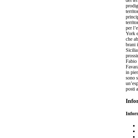
dei ter
prodig
territ
princi
territ
per l’
York e
che ab
brani 
Sicili
prossi
Fabio 
Favara
in pie
sono s
un’esp
posti 
Info
Infor