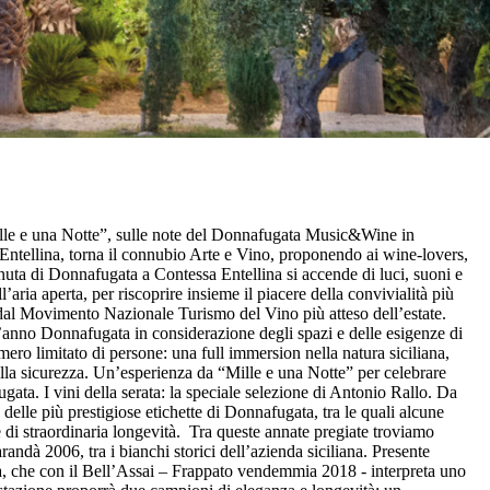
ille e una Notte”, sulle note del Donnafugata Music&Wine in
ntellina, torna il connubio Arte e Vino, proponendo ai wine-lovers,
Tenuta di Donnafugata a
Contessa Entellina
si accende di luci, suoni e
aria aperta, per riscoprire insieme il piacere della convivialità più
to dal Movimento Nazionale Turismo del Vino più atteso dell’estate.
st’anno Donnafugata in considerazione degli spazi e delle esigenze di
ro limitato di persone: una full immersion nella natura siciliana,
della sicurezza. Un’esperienza da “Mille e una Notte” per celebrare
ugata.
I vini della serata: la speciale selezione di Antonio Rallo
. Da
elle più prestigiose etichette di Donnafugata, tra le quali alcune
 di straordinaria longevità.
Tra queste annate pregiate troviamo
ndà 2006, tra i bianchi storici dell’azienda siciliana. Presente
lia, che con il Bell’Assai – Frappato vendemmia 2018 - interpreta uno