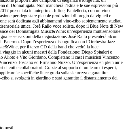
ustazione proporrà due campioni di eleganza e longevità: un
na di Donnafugata. Non mancherà l’Etna e le sue espressioni più
017 presentata in anteprima. Infine, Pantelleria, con un vino
ccasione per degustare piccole produzioni di pregio da vigneti e
nzione sarà dedicata agli abbinamenti vino-cibo sapientemente studiati
isensoriale unica.
Josè Rallo voce solista, dopo il Blue Note di New
rmance del Donnafugata Music&Wine: un’esperienza multisensoriale
gna le sensazioni della degustazione.
José Rallo presenterà alcuni
 di Palermo. Dopo l’esperienza discografica con l’Orchestra Jazz
sic&Wine, per il terzo CD della band che vedrà la luce
 viaggio in alcuni maestri della Fondazione: Diego Spitaleri e
o Alioto e Vito Giordano. Completano il cast i musicisti Vincenzo
cd, Vincenzo Toscano ed Ermanno Nuzzo.
Un’esperienza en plein air e
 clienti e collaboratori. Grazie al supporto di un team di esperti,
i applicare le specifiche linee guida sulla sicurezza e garantire
-cibo si svolgerà in giardino e sarà garantito il distanziamento dei
to posti.