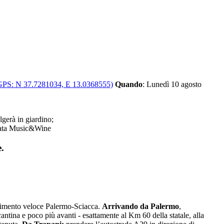
 GPS: N 37.7281034, E 13.0368555)
Quando
: Lunedì 10 agosto
lgerà in giardino;
gata Music&Wine
.
rimento veloce Palermo-Sciacca.
Arrivando
da Palermo
,
antina e poco più avanti - esattamente al Km 60 della statale, alla