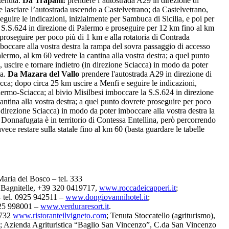
 tenuta.
Da Trapani:
prendere l’autostrada A29 in direzione di
e lasciare l’autostrada uscendo a Castelvetrano; da Castelvetrano,
guire le indicazioni, inizialmente per Sambuca di Sicilia, e poi per
 S.S.624 in direzione di Palermo e proseguire per 12 km fino al km
e proseguire per poco più di 1 km e alla rotatoria di Contrada
mboccare alla vostra destra la rampa del sovra passaggio di accesso
ermo, al km 60 vedrete la cantina alla vostra destra; a quel punto
 uscire e tornare indietro (in direzione Sciacca) in modo da poter
ta.
Da Mazara del Vallo
prendere l'autostrada A29 in direzione di
ca; dopo circa 25 km uscire a Menfi e seguire le indicazioni,
lermo-Sciacca; al bivio Misilbesi imboccare la S.S.624 in direzione
antina alla vostra destra; a quel punto dovrete proseguire per poco
n direzione Sciacca) in modo da poter imboccare alla vostra destra la
i Donnafugata è in territorio di Contessa Entellina, però percorrendo
ece restare sulla statale fino al km 60 (basta guardare le tabelle
aria del Bosco – tel. 333
a Bagnitelle, +39 320 0419717,
www.roccadeicapperi.it
;
 tel. 0925 942511 –
www.dongiovannihotel.it
;
925 998001 –
www.verduraresort.it
.
1732
www.ristoranteilvigneto.com
; Tenuta Stoccatello (agriturismo),
; Azienda Agrituristica “Baglio San Vincenzo”, C.da San Vincenzo