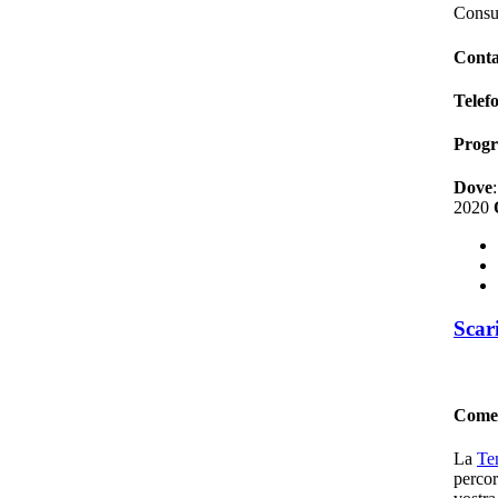
Consu
Conta
Telef
Prog
Dove
2020
Scar
Come 
La
Te
percor