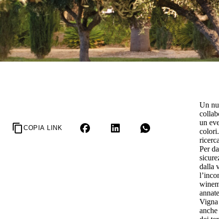
Un nuo
collab
un eve
COPIA LINK
colori
ricerc
Per da
sicure
dalla 
l’inco
winema
annate
Vigna 
anche 