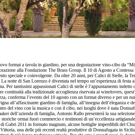
vo format a tavola in giardino, per una degustazione vino-cibo da “M
orazione alla Fondazione The Brass Group. Il 10 di Agosto a Contessa E
nto speciale e coinvolgente.
Da oltre 20 anni, per Calici di Stelle, la 
. La notte di San Lorenzo è diventata nel tempo un’esperienza di festa all’
ata. Per tantissimi appassionati Calici di stelle è l’appuntamento indet
re continuità alla tradizionale accoglienza riservata ai winelovers, que
zza, conferma l’evento del 10 agosto con un format diverso e per un nume
vigna all’affascinante giardino di famiglia, all’insegna dell’eleganza e 
ntro del vino con la musica e con il cibo, nei luoghi dove è nata Donnaf
ker dell’azienda di famiglia, Antonio Rallo presenterà la sua selezione d
 storiche ormai fuori commercio e testimoni di un’eccellenza artigianale
di Gabri 2011 in formato magnum, alcune bottiglie imperdibili del Chiara
Vittoria, una delle più recenti realtà produttive di Donnafugata in Sici