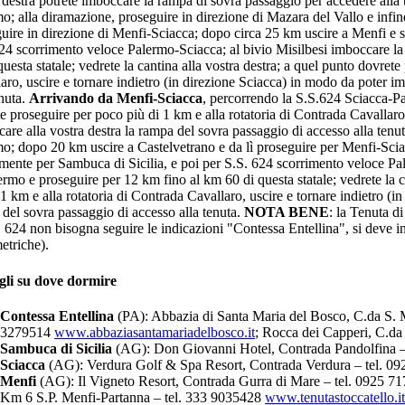
 destra potrete imboccare la rampa di sovra passaggio per accedere alla
o; alla diramazione, proseguire in direzione di Mazara del Vallo e infin
uire in direzione di Menfi-Sciacca; dopo circa 25 km uscire a Menfi e se
24 scorrimento veloce Palermo-Sciacca; al bivio Misilbesi imboccare la
questa statale; vedrete la cantina alla vostra destra; a quel punto dovret
aro, uscire e tornare indietro (in direzione Sciacca) in modo da poter i
enuta.
Arrivando
da Menfi-Sciacca
, percorrendo la S.S.624 Sciacca-Pal
e proseguire per poco più di 1 km e alla rotatoria di Contrada Cavallaro,
are alla vostra destra la rampa del sovra passaggio di accesso alla tenu
o; dopo 20 km uscire a Castelvetrano e da lì proseguire per Menfi-Sciac
lmente per Sambuca di Sicilia, e poi per S.S. 624 scorrimento veloce Pa
ermo e proseguire per 12 km fino al km 60 di questa statale; vedrete la c
 1 km e alla rotatoria di Contrada Cavallaro, uscire e tornare indietro (i
del sovra passaggio di accesso alla tenuta.
NOTA BENE
: la Tenuta d
. 624 non bisogna seguire le indicazioni "Contessa Entellina", si deve inv
metriche).
gli su dove dormire
Contessa Entellina
(PA): Abbazia di Santa Maria del Bosco, C.da S. M
3279514
www.abbaziasantamariadelbosco.it
; Rocca dei Capperi, C.d
Sambuca di Sicilia
(AG): Don Giovanni Hotel, Contrada Pandolfina –
Sciacca
(AG): Verdura Golf & Spa Resort, Contrada Verdura – tel. 0
Menfi
(AG): Il Vigneto Resort, Contrada Gurra di Mare – tel. 0925 7
Km 6 S.P. Menfi-Partanna – tel. 333 9035428
www.tenutastoccatello.it