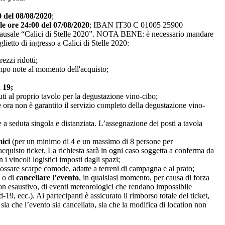
0 del 08/08/2020
;
le ore 24:00 del 07/08/2020
; IBAN IT30 C 01005 25900
causale “Calici di Stelle 2020”. NOTA BENE: è necessario mandare
iglietto di ingresso a Calici di Stelle 2020:
rezzi ridotti;
po note al momento dell'acquisto;
 19;
uti al proprio tavolo per la degustazione vino-cibo;
 ora non è garantito il servizio completo della degustazione vino-
 a seduta singola e distanziata. L’assegnazione dei posti a tavola
mici
(per un minimo di 4 e un massimo di 8 persone per
cquisto ticket. La richiesta sarà in ogni caso soggetta a conferma da
i vincoli logistici imposti dagli spazi;
ossare scarpe comode, adatte a terreni di campagna e al prato;
o di
cancellare l’evento
, in qualsiasi momento, per causa di forza
e non esaustivo, di eventi meteorologici che rendano impossibile
, ecc.). Ai partecipanti è assicurato il rimborso totale del ticket,
sia che l’evento sia cancellato, sia che la modifica di location non