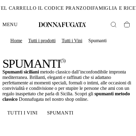
DAL 6 AL 19 AGOS
MENU
Home
Tutti i prodotti
Tutti i Vini
Spumanti
SPUMANTI
(5)
Spumanti siciliani
metodo classico dall’inconfondibile impronta
mediterranea. Brillanti, eleganti e raffinati che si adattano
perfettamente ai momenti speciali, formali o intimi, alle occasioni di
convivialità e condivisione o per stupire le persone che ami con un
regalo inaspettato che parla di Sicilia. Scopri gli
spumanti metodo
classico
Donnafugata nel nostro shop online.
TUTTI I VINI
SPUMANTI