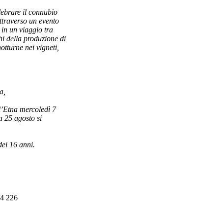
ebrare il connubio
attraverso un evento
 in un viaggio tra
hi della produzione di
otturne nei vigneti,
a,
l’Etna mercoledì 7
a 25 agosto si
dei 16 anni.
24 226