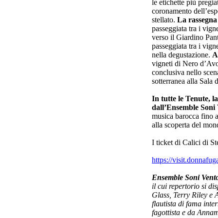
le etichette più pregi
coronamento dell’espe
stellato.
La rassegna 
passeggiata tra i vig
verso il Giardino Pan
passeggiata tra i vign
nella degustazione.
A
vigneti di Nero d’Avo
conclusiva nello scena
sotterranea alla Sala
In tutte le Tenute,
dall’Ensemble Soni
musica barocca fino a
alla scoperta del mo
I ticket di Calici di S
https://visit.donnafuga
Ensemble Soni Ven
il cui repertorio si 
Glass, Terry Riley e 
flautista di fama int
fagottista e da Annama