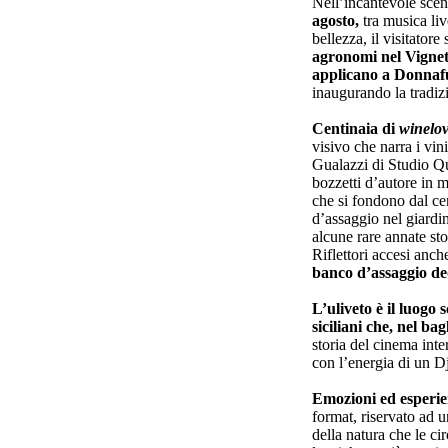
Nell’incantevole scen
agosto,
tra musica li
bellezza, il visitator
agronomi nel Vigneto
applicano a Donnaf
inaugurando la tradiz
Centinaia di
winelov
visivo che narra i vini
Gualazzi di Studio Qua
bozzetti d’autore in 
che si fondono dal cent
d’assaggio nel giardin
alcune rare annate sto
Riflettori accesi anc
banco d’assaggio de
L’uliveto è il luogo 
siciliani che, nel b
storia del cinema int
con l’energia di un Dj
Emozioni ed esperien
format, riservato ad u
della natura che le c