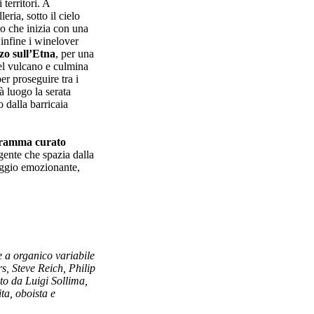
territori. A
leria, sotto il cielo
io che inizia con una
 infine i winelover
zo sull’Etna
, per una
del vulcano e culmina
per proseguire tra i
à luogo la serata
 dalla barricaia
ogramma curato
lgente che spazia dalla
aggio emozionante,
 a organico variabile
s, Steve Reich, Philip
to da Luigi Sollima,
ta, oboista e