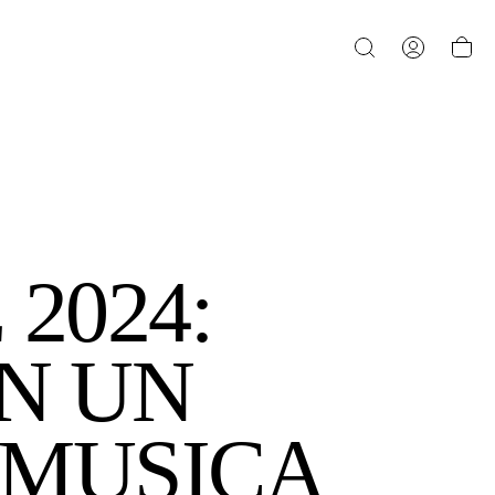
 2024:
N UN
 MUSICA