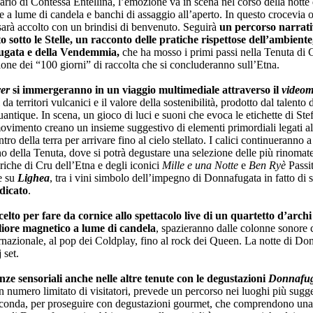
ario di Contessa Entellina, l’emozione va in scena nel corso della notte
ve a lume di candela e banchi di assaggio all’aperto. In questo crocevia 
e sarà accolto con un brindisi di benvenuto. Seguirà
un percorso narrati
 sotto le Stelle, un racconto delle pratiche rispettose dell’ambiente
ugata e della Vendemmia,
che ha mosso i primi passi nella Tenuta di 
ione dei “100 giorni” di raccolta che si concluderanno sull’Etna.
er
si immergeranno in un viaggio multimediale attraverso il
video
 da territori vulcanici e il valore della sostenibilità, prodotto dal talento d
ntique. In scena, un gioco di luci e suoni che evoca le etichette di Stef
movimento creano un insieme suggestivo di elementi primordiali legati al
ro della terra per arrivare fino al cielo stellato. I calici continueranno a
o della Tenuta, dove si potrà degustare una selezione delle più rinomate 
riche di Cru dell’Etna e degli iconici
Mille e una Notte
e
Ben Ryè
Passit
he su
Lighea
, tra i vini simbolo dell’impegno di Donnafugata in fatto di s
dicato
.
scelto per fare da cornice allo spettacolo live di un quartetto d’arch
agliore magnetico a lume di candela
, spazieranno dalle colonne sonore 
ernazionale, al pop dei Coldplay, fino al rock dei Queen. La notte di Do
 set.
ze sensoriali anche nelle altre tenute con le degustazioni
Donnafuga
n numero limitato di visitatori, prevede un percorso nei luoghi più sugge
irconda, per proseguire con degustazioni gourmet, che comprendono una s