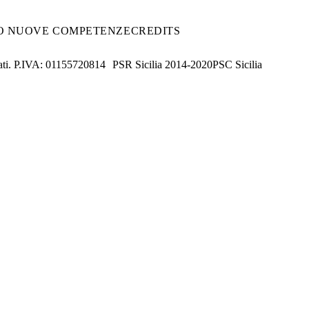
O NUOVE COMPETENZE
CREDITS
ati. P.IVA:
01155720814
PSR Sicilia 2014-2020
PSC Sicilia