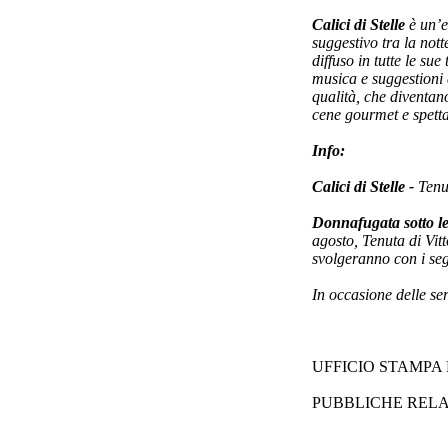
Calici di Stelle
è un’e
suggestivo tra la nott
diffuso in tutte le su
musica e suggestioni 
qualità, che diventano
cene gourmet e spetta
Info:
Calici di Stelle -
Tenut
Donnafugata sotto le
agosto, Tenuta di Vit
svolgeranno con i seg
In occasione delle se
UFFICIO STAMPA N
PUBBLICHE RELAZI