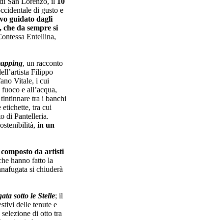
 di San Lorenzo, il
10
occidentale di gusto e
vo guidato dagli
, che da sempre si
Contessa Entellina,
mapping
, un racconto
ell’artista Filippo
ano Vitale, i cui
 fuoco e all’acqua,
 tintinnare tra i banchi
etichette, tra cui
o di Pantelleria.
ostenibilità,
in un
i composto da artisti
che hanno fatto la
nnafugata si chiuderà
ta sotto le Stelle
; il
stivi delle tenute e
elezione di otto tra