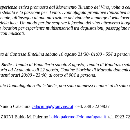
sperienza estiva promossa dal Movimento Turismo del Vino, volta a cel
e stellata e la passione per il vino. Donnafugata promuove l’iniziativa 
e tenute, all’insegna di una narrazione del vino che immerge il winelover
della luce. Un modo per far scoprire il fascino del vino attraverso luog
 location per esperienze multisensoriali tra degustazioni, passeggiate n
coli musicali.
a di Contessa Entellina sabato 10 agosto 21:30- 01:00 - 55€ a person
 Stelle
- Tenuta di Pantelleria sabato 3 agosto, Tenuta di Randazzo sul
toria ad Acate giovedì 22 agosto, Cantine Storiche di Marsala domenic
uenti orari 20:00 - 23:00, al costo di 90€ a persona.
rate Donnafugata sotto le Stelle, non sono ammessi i minori al di sotto 
ando Calaciura
calaciura@granviasc.it
cell. 338 322 9837
ONI Baldo M. Palermo
baldo.palermo@donnafugata.it
tel. 0923 7