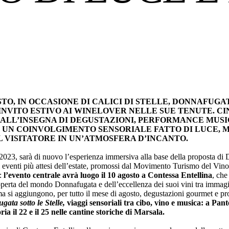
OSTO, IN OCCASIONE DI CALICI DI STELLE, DONNAFUGA
INVITO ESTIVO AI WINELOVER NELLE SUE TENUTE. C
ALL’INSEGNA DI DEGUSTAZIONI, PERFORMANCE MUSI
N UN COINVOLGIMENTO SENSORIALE FATTO DI LUCE, M
 VISITATORE IN UN’ATMOSFERA D’INCANTO.
2023, sarà di nuovo l’esperienza immersiva alla base della proposta di
gli eventi più attesi dell’estate, promossi dal Movimento Turismo del Vin
i:
l’evento centrale avrà luogo il 10 agosto a Contessa Entellina
, che
perta del mondo Donnafugata e dell’eccellenza dei suoi vini tra immagi
 si aggiungono, per tutto il mese di agosto, degustazioni gourmet e p
ata sotto le Stelle,
viaggi sensoriali tra cibo, vino e musica: a Pante
oria il 22 e il 25 nelle cantine storiche di Marsala.