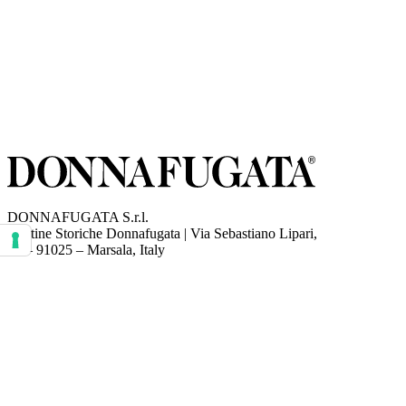
DONNAFUGATA S.r.l.
Cantine Storiche Donnafugata | Via Sebastiano Lipari,
(opens in new tab)
18 – 91025 – Marsala, Italy
Le tue preferenze relative al consenso per le tecnologie di tracciamento