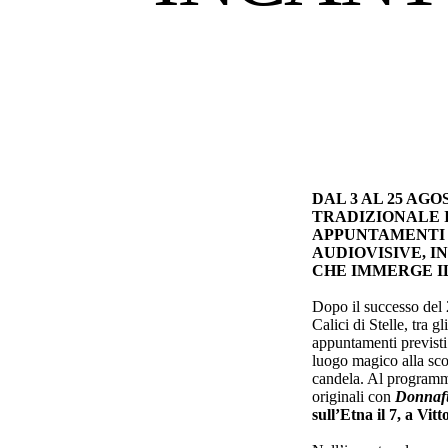
DAL 3 AL 25 AG
TRADIZIONALE 
APPUNTAMENTI 
AUDIOVISIVE, I
CHE IMMERGE IL
Dopo il successo del 
Calici di Stelle, tra 
appuntamenti previst
luogo magico alla sco
candela. Al programma
originali con
Donnafug
sull’Etna il 7, a Vitt