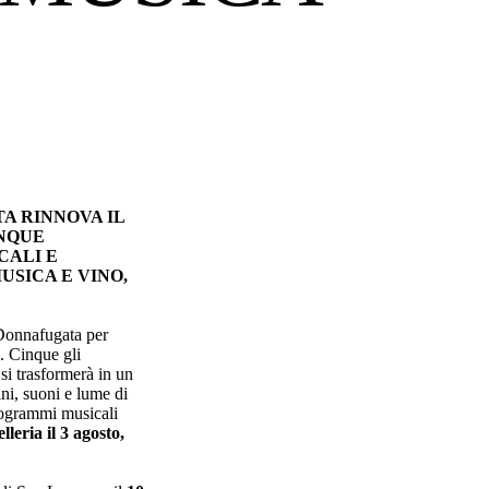
TA RINNOVA IL
INQUE
CALI E
USICA E VINO,
 Donnafugata per
o. Cinque gli
 si trasformerà in un
ni, suoni e lume di
rogrammi musicali
lleria il 3 agosto,