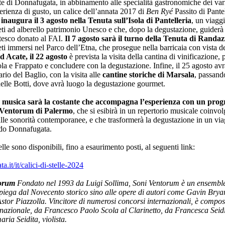
ate di Donnafugata, in abbinamento alle specialità gastronomiche dei vari 
rienza di gusto, un calice dell’annata 2017 di
Ben Ryé
Passito di Pantel
inaugura il 3 agosto nella Tenuta sull’Isola di Pantelleria
, un viagg
neti ad alberello patrimonio Unesco e che, dopo la degustazione, guiderà
tesco donato al FAI.
Il 7 agosto sarà il turno della Tenuta di Randaz
eti immersi nel Parco dell’Etna, che prosegue nella barricaia con vista 
d Acate, il 22 agosto
è prevista la visita della cantina di vinificazione, 
la e Frappato e concludere con la degustazione. Infine, il 25 agosto avr
rio del Baglio, con la visita alle
cantine storiche di Marsala
, passando
 delle Botti, dove avrà luogo la degustazione gourmet.
 la musica sarà la costante che accompagna l’esperienza con un pr
 Ventorum di Palermo
, che si esibirà in un repertorio musicale coinvo
lle sonorità contemporanee, e che trasformerà la degustazione in un vi
ndo Donnafugata.
telle sono disponibili, fino a esaurimento posti, al seguenti link:
ta.it/it/calici-di-stelle-2024
torum
Fondato nel 1993 da Luigi Sollima, Soni Ventorum è un ensemble
dispiega dal Novecento storico sino alle opere di autori come Gavin Bryar
Astor Piazzolla. Vincitore di numerosi concorsi internazionali, è compos
ernazionale, da Francesco Paolo Scola al Clarinetto, da Francesca Seidi
ria Seidita, violista.