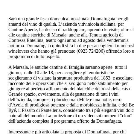
Sarà una grande festa domenica prossima a Donnafugata per gli
amanti del vino di qualità. L’azienda vitivinicola siciliana, per
Cantine Aperte, ha deciso di raddoppiare, aprendo le visite, oltre c
alle cantine storiche di Marsala, anche alla Tenuta agricola di
Contessa Entellina, teatro ogni anno ad agosto della vendemmia
notturna. Donnafugata quindi si fa in due per accogliere i numeros
winelovers che hanno già prenotato (0923 724206) offrendo loro 
programma di tutto rispetto.
A Marsala, le antiche cantine di famiglia saranno aperte tutto il
giorno, dalle 10 alle 18, per accogliere gli enoturisti che
sceglieranno di visitare la struttura produttiva del 1853, e ascoltare 
racconto delle operazioni che si svolgono nello stabilimento per
giungere al perfetto affinamento dei bianchi e dei rossi della casa.
Grande spazio, ovviamente, alla degustazione di tutti i vini
dell’azienda, compresi i pluridecorati Mille e una notte, nero
d’Avola di prodigiosa potenza e dalla morbidezza infinita, e del B
Ryé, il Passito di Pantelleria, considerato tra i più eleganti vini dolc
naturali del mondo. La proiezione di un video sui momenti “clou”
dell’azienda completa il programma offerto da Donnafugata.
Interessante e più articolata la proposta di Donnafugata per chi