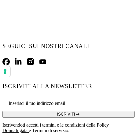
SEGUICI SUI NOSTRI CANALI
Facebook
LinkedIn
Instagram
YouTube
Le tue preferenze relative al consenso per le tecnologie di tracciamento
ISCRIVITI ALLA NEWSLETTER
Email address
ISCRIVITI
Iscrivendoti accetti i termini e le condizioni della
Policy
Donnafugata
e Termini di servizio.