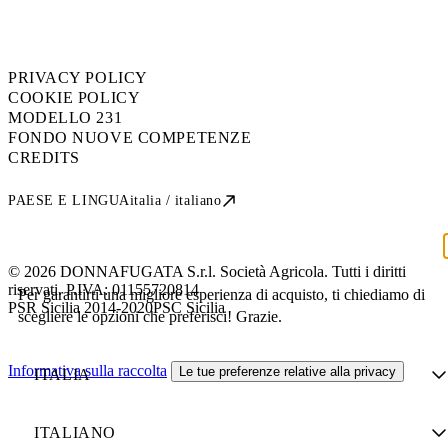
PRIVACY POLICY
COOKIE POLICY
MODELLO 231
FONDO NUOVE COMPETENZE
CREDITS
PAESE E LINGUA
italia / italiano
© 2026 DONNAFUGATA S.r.l. Società Agricola. Tutti i diritti
riservati. P.IVA:
01155720814
Per garantirti una migliore esperienza di acquisto, ti chiediamo di
PSR Sicilia 2014-2020
PSC Sicilia
scegliere le opzioni che preferisci! Grazie.
Informativa sulla raccolta
Le tue preferenze relative alla privacy