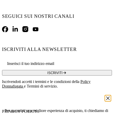
SEGUICI SUI NOSTRI CANALI
Facebook
LinkedIn
Instagram
YouTube
ISCRIVITI ALLA NEWSLETTER
Email address
ISCRIVITI
Iscrivendoti accetti i termini e le condizioni della
Policy
Donnafugata
e Termini di servizio.
Per garantirti una migliore esperienza di acquisto, ti chiediamo di
PRIVACY POLICY