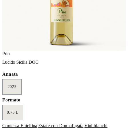
Prio
Lucido Sicilia DOC
Annata
2025
Formato
0,75 L
Contessa Entellina
|
Estate con Donnafugata
|
Vini bianchi