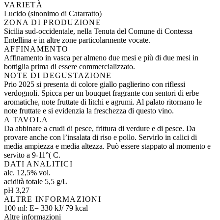
VARIETÀ
Lucido (sinonimo di Catarratto)
ZONA DI PRODUZIONE
Sicilia sud-occidentale, nella Tenuta del Comune di Contessa
Entellina e in altre zone particolarmente vocate.
AFFINAMENTO
Affinamento in vasca per almeno due mesi e più di due mesi in
bottiglia prima di essere commercializzato.
NOTE DI DEGUSTAZIONE
Prio 2025 si presenta di colore giallo paglierino con riflessi
verdognoli. Spicca per un bouquet fragrante con sentori di erbe
aromatiche, note fruttate di litchi e agrumi. Al palato ritornano le
note fruttate e si evidenzia la freschezza di questo vino.
A TAVOLA
Da abbinare a crudi di pesce, frittura di verdure e di pesce. Da
provare anche con l’insalata di riso e pollo. Servirlo in calici di
media ampiezza e media altezza. Può essere stappato al momento e
servito a 9-11°( С.
DATI ANALITICI
alc. 12,5% vol.
acidità totale 5,5 g/L
pH 3,27
ALTRE INFORMAZIONI
100 ml: E= 330 kJ/ 79 kcal
Altre informazioni