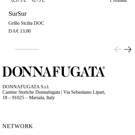
0,375 L
0,75 L
1 Annata
SurSur
Grillo Sicilia DOC
DA
€ 13,00
DONNAFUGATA S.r.l.
Cantine Storiche Donnafugata | Via Sebastiano Lipari,
(opens in new tab)
18 – 91025 – Marsala, Italy
NETWORK