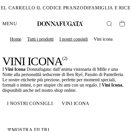
DAL 6 AL 19 AGOS
MENU
Home
Tutti i prodotti
I nostri consigli
Vini icona
VINI ICONA
(2)
I
Vini Icona
Donnafugata: dall’anima visionaria di Mille e una
Notte alla personalità seducente di Ben Ryé, Passito di Pantelleria.
Le nostre etichette più preziose, perfette per momenti speciali,
formali o intimi, o per stupire chi ami con un regalo. I
Vini Icona
,
disponibili anche nel nostro shop online.
I NOSTRI CONSIGLI
VINI ICONA
MOSTRA FILTRI