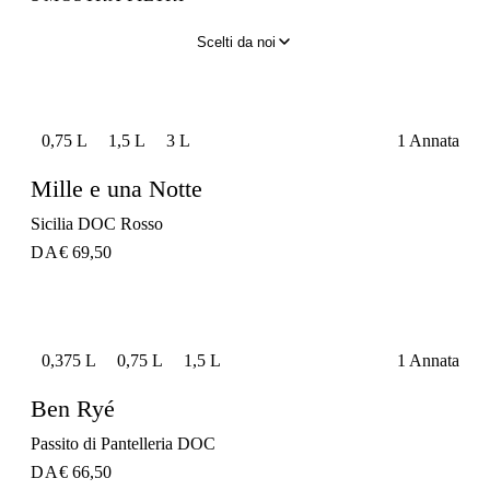
Scelti da noi
0,75 L
1,5 L
3 L
1 Annata
Mille e una Notte
Sicilia DOC Rosso
DA
€ 69,50
0,375 L
0,75 L
1,5 L
1 Annata
Ben Ryé
Passito di Pantelleria DOC
DA
€ 66,50