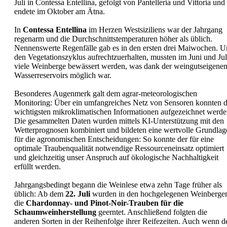
Juli in Contessa Entellina, gefolgt von Pantelleria und Vittoria und
endete im Oktober am Ätna.
In
Contessa Entellina
im Herzen Westsiziliens war der Jahrgang
regenarm und die Durchschnittstemperaturen höher als üblich.
Nennenswerte Regenfälle gab es in den ersten drei Maiwochen. 
den Vegetationszyklus aufrechtzuerhalten, mussten im Juni und Jul
viele Weinberge bewässert werden, was dank der weingutseigene
Wasserreservoirs möglich war.
Besonderes Augenmerk galt dem agrar-meteorologischen
Monitoring: Über ein umfangreiches Netz von Sensoren konnten d
wichtigsten mikroklimatischen Informationen aufgezeichnet werde
Die gesammelten Daten wurden mittels KI-Unterstützung mit den
Wetterprognosen kombiniert und bildeten eine wertvolle Grundlag
für die agronomischen Entscheidungen: So konnte der für eine
optimale Traubenqualität notwendige Ressourceneinsatz optimiert
und gleichzeitig unser Anspruch auf ökologische Nachhaltigkeit
erfüllt werden.
Jahrgangsbedingt begann die Weinlese etwa zehn Tage früher als
üblich: Ab dem
22. Juli
wurden in den hochgelegenen Weinberge
die
Chardonnay- und Pinot-Noir-Trauben für die
Schaumweinherstellung
geerntet. Anschließend folgten die
anderen Sorten in der Reihenfolge ihrer Reifezeiten. Auch wenn d