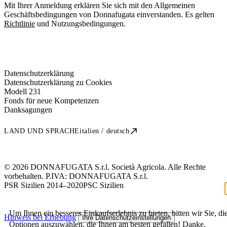
Mit Ihrer Anmeldung erklären Sie sich mit den Allgemeinen
Geschäftsbedingungen von Donnafugata einverstanden. Es gelten
Richtlinie
und Nutzungsbedingungen.
Datenschutzerklärung
Datenschutzerklärung zu Cookies
Modell 231
Fonds für neue Kompetenzen
Danksagungen
LAND UND SPRACHE
italien / deutsch
© 2026 DONNAFUGATA S.r.l. Società Agricola. Alle Rechte
vorbehalten. P.IVA:
DONNAFUGATA S.r.l.
PSR Sizilien 2014–2020
PSC Sizilien
Um Ihnen ein besseres Einkaufserlebnis zu bieten, bitten wir Sie, di
Hinweis bei Erhebung
Ihre Datenschutzeinstellungen
Optionen auszuwählen, die Ihnen am besten gefallen! Danke.