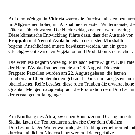
Auf dem Weingut in
Vittoria
waren die Durchschnittstemperature
im Allgemeinen höher, mit Ausnahme der ersten Wintermonate, di
kälter als üblich waren. Die Niederschlagsmengen waren gering.
Diese klimatische Entwicklung führte dazu, dass der Austrieb von
Frappato
und
Nero d'Avola
bereits in der ersten Märzhälfte
begann. Anschließend musste bewässert werden, um ein gutes
Gleichgewicht zwischen Vegetation und Produktion zu erreichen.
Die Weinlese begann vorzeitig, kurz nach Mitte August. Die Ernte
der Nero d'Avola-Trauben endete am 26. August. Die ersten
Frappato-Parzellen wurden am 22. August gelesen, die letzten
Trauben am 10. September eingebracht. Dank ihrer ausgezeichnet
phenolischen Reife besaßen diese roten Trauben die erwartet hohe
Qualität. Mengenmäßig entsprach die Produktion dem Durchschnit
der vergangenen Jahrgänge.
Am Nordhang des
Ätna
, zwischen Randazzo und Castiglione di
Sicilia, lagen die Temperaturen zeitweise über dem üblichen
Durchschnitt. Der Winter war mild, der Frühling verlief normal mi
durchschnittlichen Niederschlagswerten. Die vegetative