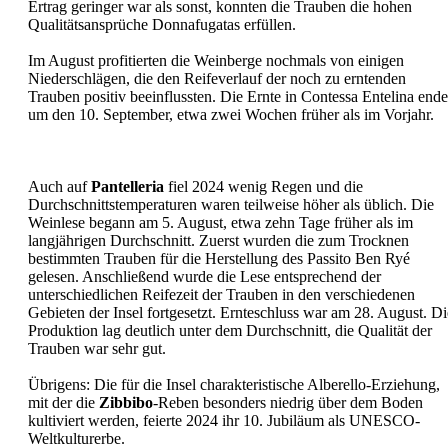
Ertrag geringer war als sonst, konnten die Trauben die hohen
Qualitätsansprüche Donnafugatas erfüllen.
Im August profitierten die Weinberge nochmals von einigen
Niederschlägen, die den Reifeverlauf der noch zu erntenden
Trauben positiv beeinflussten. Die Ernte in Contessa Entelina ende
um den 10. September, etwa zwei Wochen früher als im Vorjahr.
Auch auf
Pantelleria
fiel 2024 wenig Regen und die
Durchschnittstemperaturen waren teilweise höher als üblich. Die
Weinlese begann am 5. August, etwa zehn Tage früher als im
langjährigen Durchschnitt. Zuerst wurden die zum Trocknen
bestimmten Trauben für die Herstellung des Passito Ben Ryé
gelesen. Anschließend wurde die Lese entsprechend der
unterschiedlichen Reifezeit der Trauben in den verschiedenen
Gebieten der Insel fortgesetzt. Ernteschluss war am 28. August. Di
Produktion lag deutlich unter dem Durchschnitt, die Qualität der
Trauben war sehr gut.
Übrigens: Die für die Insel charakteristische Alberello-Erziehung,
mit der die
Zibbibo
-Reben besonders niedrig über dem Boden
kultiviert werden, feierte 2024 ihr 10. Jubiläum als UNESCO-
Weltkulturerbe.