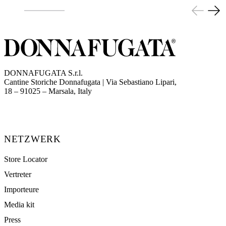
DONNAFUGATA S.r.l.
Cantine Storiche Donnafugata | Via Sebastiano Lipari,
(opens in new tab)
18 – 91025 – Marsala, Italy
NETZWERK
Store Locator
Vertreter
Importeure
Media kit
Press