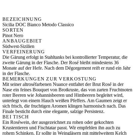
BEZEICHNUNG
Sicilia DOC Bianco Metodo Classico
SORTEN
Pinot Nero
ANBAUGEBIET
Südwest-Sizilien
VERFEINERUNG
Die Gärung erfolgt in Stahltanks bei kontrollierter Temperatur, die
zweite Gärung in der Flasche. Der Rosé bleibt mindestens 36
Monate auf der Hefe. Nach dem Dégorgement reift er rund ein Jahr
in der Flasche.
BEMERKUNGEN ZUR VERKOSTUNG
Mit seiner altroséfarbenen Nuance entfaltet der Brut Rosé in der
Nase ein feines Bouquet von Brotkruste, das von zarten Fruchtnoten
roter Beeren wie Johannisbeeren und Himbeeren begleitet wird,
unterlegt von einem Hauch weißen Pfeffers. Am Gaumen zeigt er
sich frisch, die fruchtigen Aromen klingen harmonisch nach. Das
Finale besticht durch eine elegante, salzige Persistenz.
BEI TISCH
Ein Roséwein, der ausgezeichnet zu rohen oder gekochten
Krustentieren und Fischtatar passt. Wir empfehlen ihn auch zu
rohem Schinken. Er sollte in Weingläsern mit mittelweitem Kelch