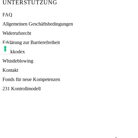
UNTERSTÜTZUNG
FAQ
Allgemeinen Geschäftsbedingungen
Widerrufsrecht
Erklärung zur Barrierefreiheit
Ethikkodex
Ihre Einstellungen für Einwilligungen für Tracking Technologien
Whistleblowing
Kontakt
Fonds für neue Kompetenzen
231 Kontrollmodell