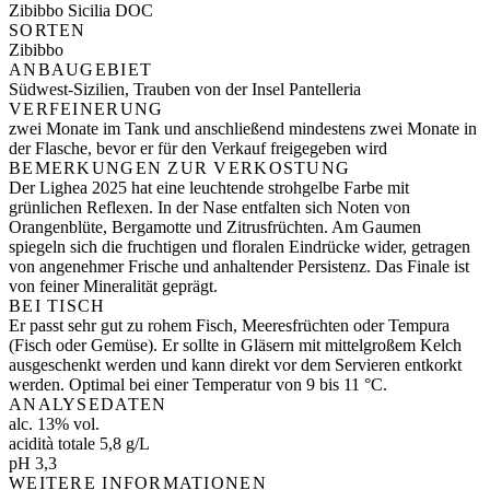
Zibibbo Sicilia DOC
SORTEN
Zibibbo
ANBAUGEBIET
Südwest-Sizilien, Trauben von der Insel Pantelleria
VERFEINERUNG
zwei Monate im Tank und anschließend mindestens zwei Monate in
der Flasche, bevor er für den Verkauf freigegeben wird
BEMERKUNGEN ZUR VERKOSTUNG
Der Lighea 2025 hat eine leuchtende strohgelbe Farbe mit
grünlichen Reflexen. In der Nase entfalten sich Noten von
Orangenblüte, Bergamotte und Zitrusfrüchten. Am Gaumen
spiegeln sich die fruchtigen und floralen Eindrücke wider, getragen
von angenehmer Frische und anhaltender Persistenz. Das Finale ist
von feiner Mineralität geprägt.
BEI TISCH
Er passt sehr gut zu rohem Fisch, Meeresfrüchten oder Tempura
(Fisch oder Gemüse). Er sollte in Gläsern mit mittelgroßem Kelch
ausgeschenkt werden und kann direkt vor dem Servieren entkorkt
werden. Optimal bei einer Temperatur von 9 bis 11 °C.
ANALYSEDATEN
alc. 13% vol.
acidità totale 5,8 g/L
pH 3,3
WEITERE INFORMATIONEN