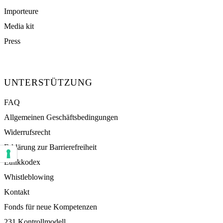
Importeure
Media kit
Press
UNTERSTÜTZUNG
FAQ
Allgemeinen Geschäftsbedingungen
Widerrufsrecht
Erklärung zur Barrierefreiheit
Ihre Einstellungen für Einwilligungen für Tracking Technologien
Ethikkodex
Whistleblowing
Kontakt
Fonds für neue Kompetenzen
231 Kontrollmodell