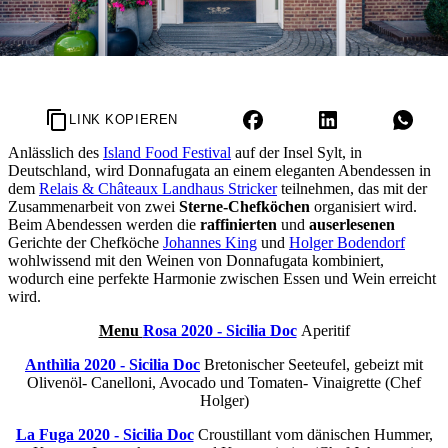
LINK KOPIEREN
Anlässlich des
Island Food Festival
auf der Insel Sylt, in
Deutschland, wird Donnafugata an einem eleganten Abendessen in
dem
Relais & Châteaux Landhaus Stricker
teilnehmen, das mit der
Zusammenarbeit von zwei
Sterne-Chefköchen
organisiert wird.
Beim Abendessen werden die
raffinierten
und
auserlesenen
Gerichte der Chefköche
Johannes King
und
Holger Bodendorf
wohlwissend mit den Weinen von Donnafugata kombiniert,
wodurch eine perfekte Harmonie zwischen Essen und Wein erreicht
wird.
Menu
Rosa 2020 - Sicilia Doc
Aperitif
Anthìlia 2020 - Sicilia Doc
Bretonischer Seeteufel, gebeizt mit
Olivenöl- Canelloni, Avocado und Tomaten- Vinaigrette (Chef
Holger)
La Fuga 2020 - Sicilia Doc
Croustillant vom dänischen Hummer,