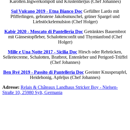
Karotten.Ingwerkompott und Krustentierjus (Chef Johannes)
Sul Vulcano 2019 - Etna Bianco Doc
Gefüllter Lardo mit
Pfifferlingen, gebratene Jakobsmuschel, grüner Spargel und
Liebstöckelemulsion (Chef Holger)
Kabir 2020 - Moscato di Pantelleria Doc
Getränktes Bauernbrot
mit Gänsestopfleber, Schalottenconfit und Thymianfond (Chef
Holger)
Mille e Una Notte 2017 - Sicilia Doc
Hirsch oder Rehrücken,
Selleriecreme, Schalotten, Bratbrot, Entenleber und Perigord-Trüffel
(Chef Johannes)
Ben Ryé 2019 - Passito di Pantelleria Doc
Geeister Knusperapfel,
Heidehonig, Apfeljus (Chef Johannes)
Adresse:
Relais & Châteaux Landhaus Stricker Boy - Nielsen-
Straße 10, 25980 Sylt, Germania