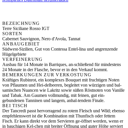
BEZEICHNUNG
Terre Siciliane Rosso IGT
SORTEN
Cabernet Sauvignon, Nero d'Avola, Tannat
ANBAUGEBIET
Südwest-Sizilien, Gut von Contessa Entel-lina und angrenzende
Hügelgebiete
VERFEINERUNG
Ausbau für 14 Monate in Barriques, an-schließend für mindestens
24 Monate in der Flasche, bevor er in den Verkauf kommt.
BEMERKUNGEN ZUR VERKOSTUNG
Kräftiges Rubinrot, ein komplexes Bouquet mit fruchtigen Noten
von Pflaumen und Hei-delbeeren, begleitet von würzigen und bal-
samischen Nuancen wie Lakritz sowie süßen Röstnoten von Vanille
und Tabak. Am Gaumen vollmundig, mit feinen, gut ein-
gebundenen Tanninen und langem, anhal-tendem Finale.
BEI TISCH
Der Tancredi passt hervorragend zu rotem Fleisch und Wild; ebenso
empfehlenswert ist die Kombination mit Thunfisch oder fettem
Fisch. Er kann direkt vor dem Servieren ge-öffnet werden, wenn er
in bauchigen Kel-chen mit breiter Öffnung und guter Höhe serviert