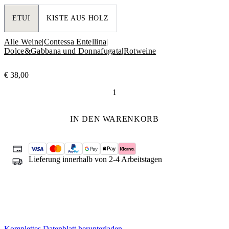
ETUI
KISTE AUS HOLZ
Alle Weine
|
Contessa Entellina
|
Dolce&Gabbana und Donnafugata
|
Rotweine
€
38,00
Tancredi
Dolce&Gabbana
e
IN DEN WARENKORB
Donnafugata
Menge
Lieferung innerhalb von 2-4 Arbeitstagen
Komplettes Datenblatt herunterladen