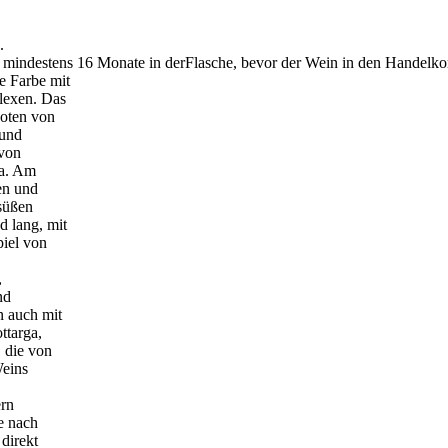
.
mindestens 16 Monate in derFlasche, bevor der Wein in den Handelk
e Farbe mit
lexen. Das
Noten von
 und
 von
ia. Am
en und
süßen
d lang, mit
iel von
,
nd
n auch mit
ttarga,
, die von
Weins
ern
ie nach
 direkt