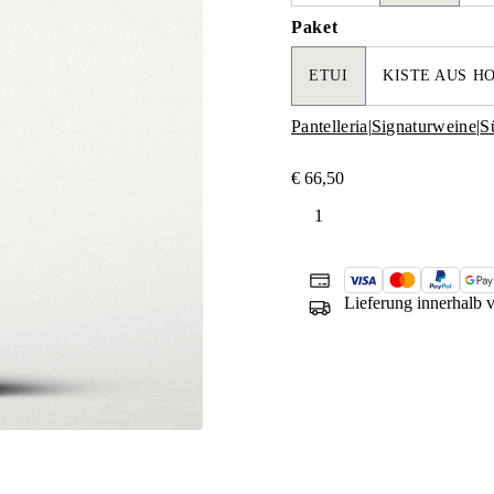
Paket
ETUI
KISTE AUS H
Pantelleria
|
Signaturweine
|
S
€
66,50
Ben
Ryé
Menge
Lieferung innerhalb 