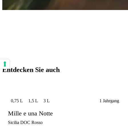
Ihre Einstellungen für Einwilligungen für Tracking Technologien
Entdecken Sie auch
0,75 L
1,5 L
3 L
1 Jahrgang
Mille e una Notte
Sicilia DOC Rosso