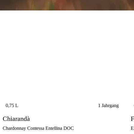
0,75 L
1 Jahrgang
Chiarandà
F
Chardonnay Contessa Entellina DOC
E