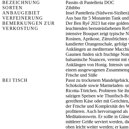
BEZEICHNUNG
Passito di Pantelleria DOC
SORTEN
Zibibbo
ANBAUGEBIET
Insel Pantelleria (Südwest-Sizilien)
VERFEINERUNG
Aus bau für 5 Monateim Tank und 
BEMERKUNGEN ZUR
Der Ben Ryé 2023 hat eine golden
VERKOSTUNG
leuchtenden bernsteinfarbenen Ref
intensive Bouquet zeigt typische 
Rosinen, Aprikose, Zitrusfrüchten
kandierter Orangenschale, gefolgt
Anklängen an mediterrane Macch
Gaumen finden sich fruchtige Not
balsamische Nuancen, vereint mit 
Anklängen von Honig. Intensiv un
einem ausgewogenen Zusammensp
Frische und Süße
BEI TISCH
Passt zu trockenem Mandelgebäck
Schokolade sowie Marmeladen- u
Ricotta-Törtchen. Probieren Sie ih
salzigen Speisen wie Thunfisch-Bo
gereiftem Käse oder mit Gerichten
der Frische und Komplexität des 
profitieren. Auch hervorragend als
Meditationswein. Er sollte in Gläs
mittlerer Größe serviert werden, d
oben leicht weiter werden; er kann