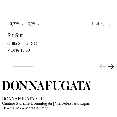
0,375 L
0,75 L
1 Jahrgang
SurSur
Grillo Sicilia DOC
VON
€ 13,00
DONNAFUGATA S.r.l.
Cantine Storiche Donnafugata | Via Sebastiano Lipari,
(opens in new tab)
18 – 91025 – Marsala, Italy