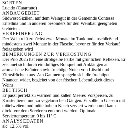
SORTEN
Lucido (Catarratto)
ANBAUGEBIET
Südwest-Sizilien, auf dem Weingut in der Gemeinde Contessa
Entellina und in anderen besonders für den Weinbau geeigneten
Gebieten.
VERFEINERUNG
Der Wein reift zunächst zwei Monate im Tank und anschließend
mindestens zwei Monate in der Flasche, bevor er für den Verkauf
freigegeben wird
BEMERKUNGEN ZUR VERKOSTUNG
Der Prio 2025 hat eine strohgelbe Farbe mit grünlichen Reflexen. Er
zeichnet sich durch ein duftiges Bouquet mit Anklängen an
aromatische Kräuter sowie fruchtige Noten von Litschi und
Zitrusfrüchten aus. Am Gaumen spiegeln sich die fruchtigen
Nuancen wider, begleitet von der frischen Lebendigkeit dieses
Weins.
BEI TISCH
Er passt perfekt zu warmen und kalten Meeres-Vorspeisen, zu
Krustentieren und zu vegetarischen Gängen. Er sollte in Gläsern mit
mittelweitem und mittelhohem Kelch serviert werden und kann
direkt vor dem Servieren entkorkt werden. Optimale
Serviertemperatur: 9 bis 11° C.
ANALYSEDATEN
alc. 12,5% vol.