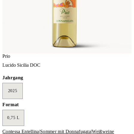
Prio
Lucido Sicilia DOC
Jahrgang
2025
Format
0,75 L
Contessa Entellina
|
Sommer mit Donnafugata
|
Weißweine