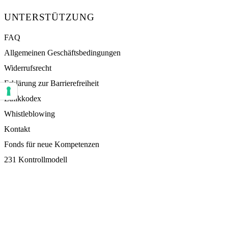
UNTERSTÜTZUNG
FAQ
Allgemeinen Geschäftsbedingungen
Widerrufsrecht
Erklärung zur Barrierefreiheit
Ethikkodex
Ihre Einstellungen für Einwilligungen für Tracking Technologien
Whistleblowing
Kontakt
Fonds für neue Kompetenzen
231 Kontrollmodell