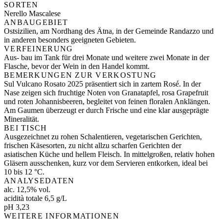
SORTEN
Nerello Mascalese
ANBAUGEBIET
Ostsizilien, am Nordhang des Ätna, in der Gemeinde Randazzo und
in anderen besonders geeigneten Gebieten.
VERFEINERUNG
Aus- bau im Tank für drei Monate und weitere zwei Monate in der
Flasche, bevor der Wein in den Handel kommt.
BEMERKUNGEN ZUR VERKOSTUNG
Sul Vulcano Rosato 2025 präsentiert sich in zartem Rosé. In der
Nase zeigen sich fruchtige Noten von Granatapfel, rosa Grapefruit
und roten Johannisbeeren, begleitet von feinen floralen Anklängen.
Am Gaumen überzeugt er durch Frische und eine klar ausgeprägte
Mineralität.
BEI TISCH
Ausgezeichnet zu rohen Schalentieren, vegetarischen Gerichten,
frischen Käsesorten, zu nicht allzu scharfen Gerichten der
asiatischen Küche und hellem Fleisch. In mittelgroßen, relativ hohen
Gläsern ausschenken, kurz vor dem Servieren entkorken, ideal bei
10 bis 12 °C.
ANALYSEDATEN
alc. 12,5% vol.
acidità totale 6,5 g/L
pH 3,23
WEITERE INFORMATIONEN