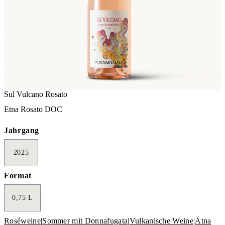
Sul Vulcano Rosato
Etna Rosato DOC
Jahrgang
2025
Format
0,75 L
Roséweine
|
Sommer mit Donnafugata
|
Vulkanische Weine
|
Ätna