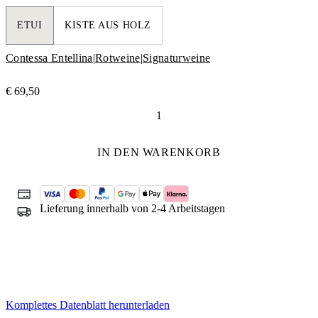
ETUI
KISTE AUS HOLZ
Contessa Entellina
|
Rotweine
|
Signaturweine
€
69,50
Mille
e
una
IN DEN WARENKORB
Notte
Menge
Lieferung innerhalb von 2-4 Arbeitstagen
Komplettes Datenblatt herunterladen