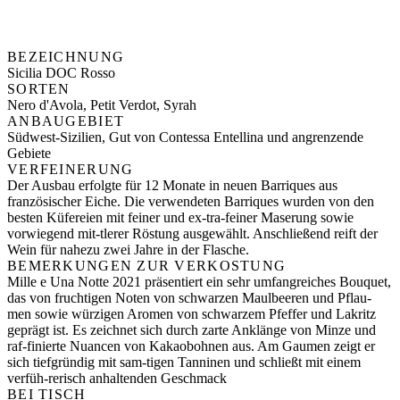
BEZEICHNUNG
Sicilia DOC Rosso
SORTEN
Nero d'Avola, Petit Verdot, Syrah
ANBAUGEBIET
Südwest-Sizilien, Gut von Contessa Entellina und angrenzende
Gebiete
VERFEINERUNG
Der Ausbau erfolgte für 12 Monate in neuen Barriques aus
französischer Eiche. Die verwendeten Barriques wurden von den
besten Küfereien mit feiner und ex-tra-feiner Maserung sowie
vorwiegend mit-tlerer Röstung ausgewählt. Anschließend reift der
Wein für nahezu zwei Jahre in der Flasche.
BEMERKUNGEN ZUR VERKOSTUNG
Mille e Una Notte 2021 präsentiert ein sehr umfangreiches Bouquet,
das von fruchtigen Noten von schwarzen Maulbeeren und Pflau-
men sowie würzigen Aromen von schwarzem Pfeffer und Lakritz
geprägt ist. Es zeichnet sich durch zarte Anklänge von Minze und
raf-finierte Nuancen von Kakaobohnen aus. Am Gaumen zeigt er
sich tiefgründig mit sam-tigen Tanninen und schließt mit einem
verfüh-rerisch anhaltenden Geschmack
BEI TISCH