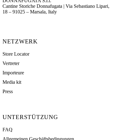
DONNAFUGATA S.r.l.
Cantine Storiche Donnafugata | Via Sebastiano Lipari,
(opens in new tab)
18 – 91025 – Marsala, Italy
NETZWERK
Store Locator
Vertreter
Importeure
Media kit
Press
UNTERSTÜTZUNG
FAQ
Allgemeinen Geschäftsbedingungen