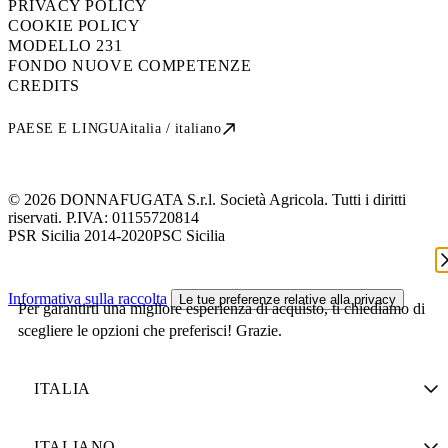
PRIVACY POLICY
COOKIE POLICY
MODELLO 231
FONDO NUOVE COMPETENZE
CREDITS
PAESE E LINGUA
italia / italiano
© 2026 DONNAFUGATA S.r.l. Società Agricola. Tutti i diritti
riservati. P.IVA:
01155720814
PSR Sicilia 2014-2020
PSC Sicilia
Informativa sulla raccolta
Le tue preferenze relative alla privacy
Per garantirti una migliore esperienza di acquisto, ti chiediamo di
scegliere le opzioni che preferisci! Grazie.