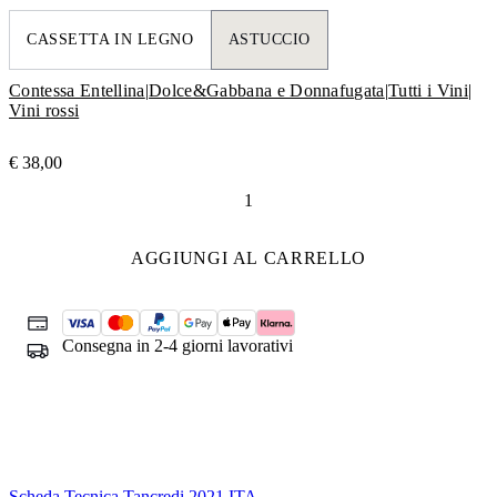
CASSETTA IN LEGNO
ASTUCCIO
Contessa Entellina
|
Dolce&Gabbana e Donnafugata
|
Tutti i Vini
|
Vini rossi
€
38,00
Tancredi
Dolce&Gabbana
e
AGGIUNGI AL CARRELLO
Donnafugata
quantità
Consegna in 2-4 giorni lavorativi
Scheda Tecnica Tancredi 2021 ITA