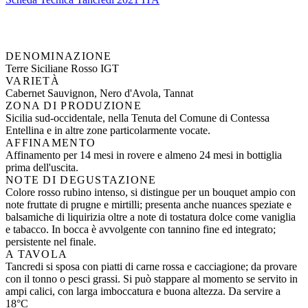
DENOMINAZIONE
Terre Siciliane Rosso IGT
VARIETÀ
Cabernet Sauvignon, Nero d'Avola, Tannat
ZONA DI PRODUZIONE
Sicilia sud-occidentale, nella Tenuta del Comune di Contessa
Entellina e in altre zone particolarmente vocate.
AFFINAMENTO
Affinamento per 14 mesi in rovere e almeno 24 mesi in bottiglia
prima dell'uscita.
NOTE DI DEGUSTAZIONE
Colore rosso rubino intenso, si distingue per un bouquet ampio con
note fruttate di prugne e mirtilli; presenta anche nuances speziate e
balsamiche di liquirizia oltre a note di tostatura dolce come vaniglia
e tabacco. In bocca è avvolgente con tannino fine ed integrato;
persistente nel finale.
A TAVOLA
Tancredi si sposa con piatti di carne rossa e cacciagione; da provare
con il tonno o pesci grassi. Si può stappare al momento se servito in
ampi calici, con larga imboccatura e buona altezza. Da servire a
18°C